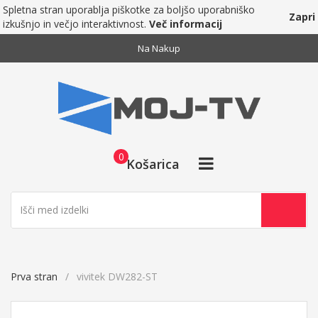
Spletna stran uporablja piškotke za boljšo uporabniško
Zapri
izkušnjo in večjo interaktivnost.
Več informacij
Na Nakup
0
Košarica
Prva stran
vivitek DW282-ST