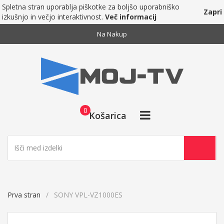
Spletna stran uporablja piškotke za boljšo uporabniško
Zapri
izkušnjo in večjo interaktivnost.
Več informacij
Na Nakup
0
Košarica
Prva stran
SONY VPL-VZ1000ES