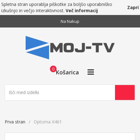
Spletna stran uporablja piškotke za boljšo uporabniško
Zapri
izkušnjo in večjo interaktivnost.
Več informacij
Na Nakup
0
Košarica
Prva stran
Optoma X461