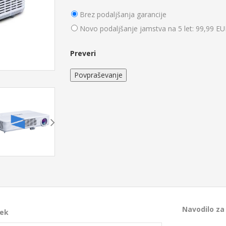
Brez podaljšanja garancije
Novo podaljšanje jamstva na 5 let: 99,99 E
Preveri
Povpraševanje
Slika
Tehnologija:
DLP
Navodilo za
mek
ormat Slike:
16:10