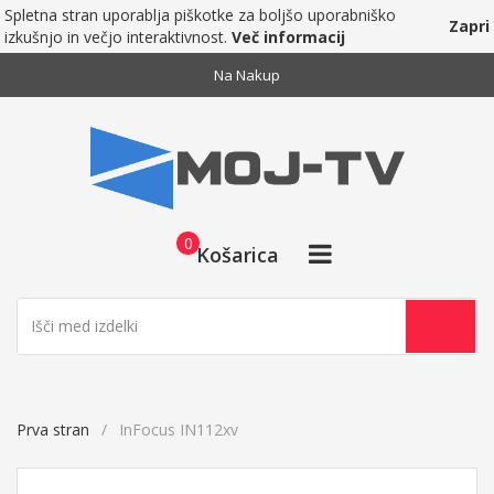
Spletna stran uporablja piškotke za boljšo uporabniško
Zapri
izkušnjo in večjo interaktivnost.
Več informacij
Na Nakup
0
Košarica
Prva stran
InFocus IN112xv