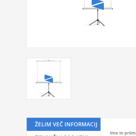
Tip platna
pro
ŽELIM VEČ INFORMACIJ
Format
1:1
Dimenzije
Ime in prii
200