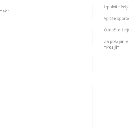
nosno
Izpolnite želj
Vpišite spor
Označite želj
Za pošiljanje
''Pošlji''