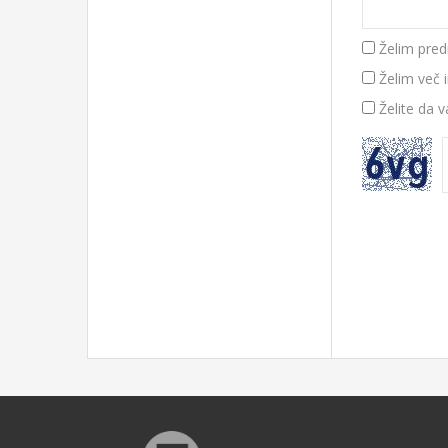
Želim pred
Želim več 
Želite da 