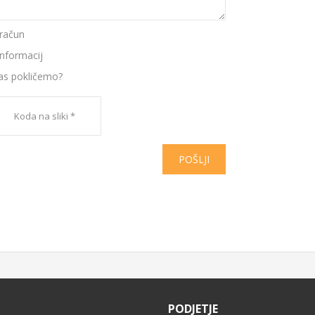
račun
informacij
vas pokličemo?
POŠLJI
PODJETJE