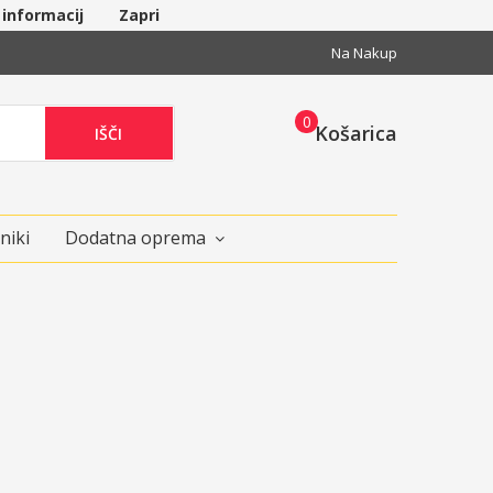
 informacij
Zapri
Na Nakup
0
Košarica
IŠČI
niki
Dodatna oprema