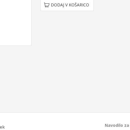
DODAJ V KOŠARICO
stostoječe projekcijsko platno
Navodilo za
mek
 x 200 cm