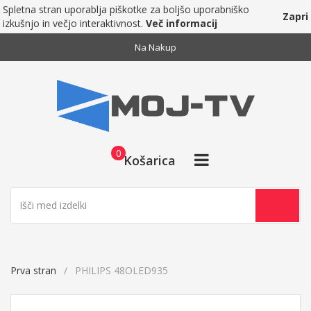
Spletna stran uporablja piškotke za boljšo uporabniško
Zapri
izkušnjo in večjo interaktivnost.
Več informacij
Na Nakup
0
Košarica
Prva stran
PHILIPS 48OLED935