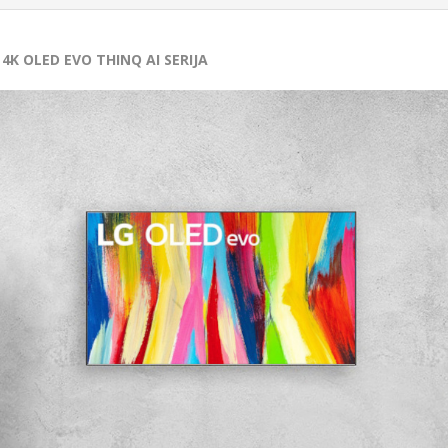
Navodilo za
Slika
likost ekrana:
55" (139 cm)
Izpolnite želj
) 4K OLED EVO THINQ AI SERIJA
blika zaslona:
Flat
Tip zaslona:
OLED
Vpišite spor
rmat zaslona:
16:9
Tip resolucije:
Ultra HD (4K)
Označite želj
Resolucija:
3.840 x 2.160
HDR:
HDR10 Pro
Za pošiljanje
anje zaslona:
120 Hz
''Pošlji''
Zvok
Izhodna moč:
40 W
Zvočni sistem:
2.2 kanalni
Dolby Atmos:
da
Dolby Digital:
da
sprejemnik
DVB-T2:
da
DVB-C:
da
DVB-S:
da