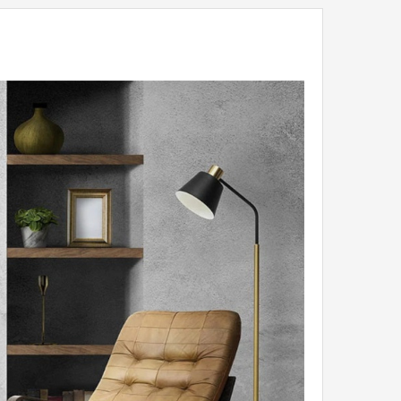
 uporabo
ena polja na levi strani z Vašimi podatki.
očilo, komentar, oziroma opombo.
ene informacije.
 podatkov prepišite kodo v prazno polje in pritisnite