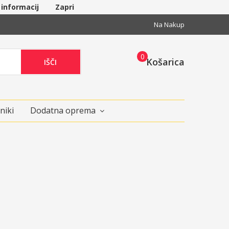
 informacij
Zapri
Na Nakup
0
Košarica
IŠČI
niki
Dodatna oprema