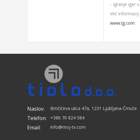
Digitaln
- Igranje iger 
Več informacij 
www.lg.com
Splo
Ener
Dimenzij
Dimenzi
Dimenzije
Tež
Te
Teža
V
Naslov:
Brnčičeva ulica 47a, 1231 Ljubljana-Črnuče
Telefon:
+386 70 824 584
Email:
info@moj-tv.com