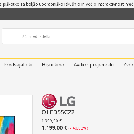
a piškotke za boljšo uporabniško izkušnjo in večjo interaktivnost.
Več
Predvajalniki
Hišni kino
Avdio sprejemniki
Zvoč
OLED55C22
1.999,00 €
1.199,00 €
(- 40,02%)