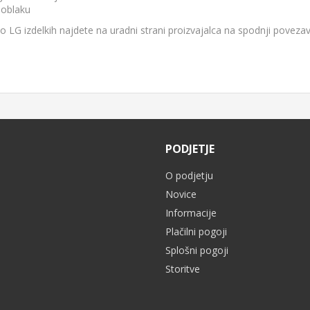
i zvočni izhod:
da
v oblaku
Slušalke:
da
o LG izdelkih najdete na uradni strani proizvajalca na spodnji povezav
Bluetooth:
da
Wi-Fi:
da
šni podatki
gijski razred:
G
Letna poraba:
81 kWh / 1000 ur
e z embalažo:
1360 x 810 x 187 mm
je s stojalom:
1222 x 756 x 215 mm
PODJETJE
 brez Stojala:
1222 x 703 x 45.1 mm
a z embalažo:
19.9 kg
O podjetju
ža s stojalom:
14.4 kg
Novice
 brez stojala:
12.7 kg
ESA standard:
300 x 200
Informacije
Barva:
bela
Plačilni pogoji
Garancija:
24 mesecev
Splošni pogoji
Na voljo od:
2022
Oznaka:
OLED55C22LB
Storitve