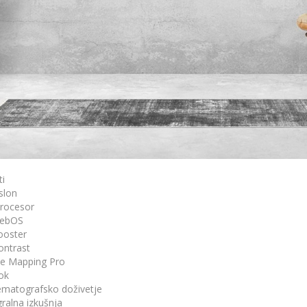
ni sprejemnik:
da
HbbTV:
da
EPG:
da
čun
Smart TV
ormacij
letni iskalnik:
da
tne aplikacije:
da
 pokličemo?
ahtevo (VOD):
da
le Assistant:
da
mazon Alexa:
da
Procesor:
Quad Core
cijski sistem:
webOS
istem verzija:
webOS 6.0
POŠLJI
ti
o upravljanje:
da
slon
na (Miracast):
da
procesor
Dlna:
da
webOS
ooster
ovezljivost
ontrast
HDMI:
da
e Mapping Pro
USB:
da
vok
LAN (RJ-45):
da
ematografsko doživetje
terface (CI):
da
gralna izkušnja