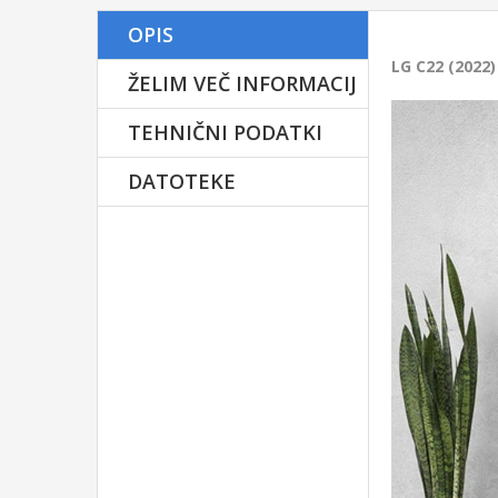
Ime in priimek
OPIS
Ve
LG C22 (2022
O
ŽELIM VEČ INFORMACIJ
Fo
E-mail
TEHNIČNI PODATKI
DATOTEKE
Osvežev
Telefon
Sporočilo
TV 