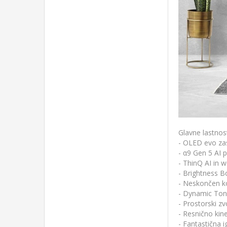
Dvoj
Želim predra
Želim več inf
Sp
Sple
Želite da vas
Video na z
Goog
A
Opera
Operacijski s
Glavne lastnos
Glasovn
- OLED evo za
Zrcaljenje zaslo
- α9 Gen 5 AI 
- ThinQ AI in 
- Brightness B
P
- Neskončen k
- Dynamic Ton
- Prostorski z
- Resnično kin
Common in
- Fantastična i