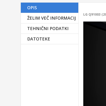
Ime in priimek
OPIS
Ve
LG
Q91003 (2
O
ŽELIM VEČ INFORMACIJ
Osvet
E-mail
TEHNIČNI PODATKI
Fo
DATOTEKE
Telefon
Osvežev
Sporočilo
TV 