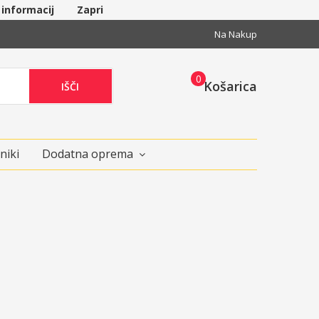
 informacij
Zapri
Na Nakup
0
Košarica
IŠČI
niki
Dodatna oprema