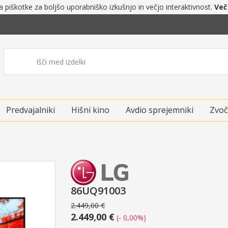
a piškotke za boljšo uporabniško izkušnjo in večjo interaktivnost.
Več
Predvajalniki
Hišni kino
Avdio sprejemniki
Zvoč
86UQ91003
2.449,00 €
2.449,00 €
(- 0,00%)