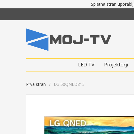
Spletna stran uporablj
LED TV
Projektorji
Prva stran
LG 50QNED813