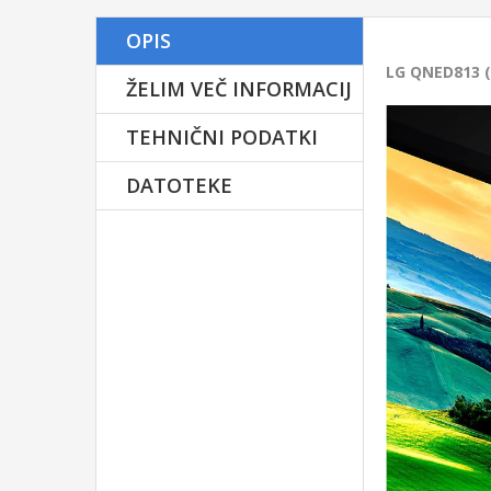
Ime in priimek
OPIS
Velik
LG QNED813 (
Obli
ŽELIM VEČ INFORMACIJ
T
Tehnologij
E-mail
TEHNIČNI PODATKI
Osvetlit
Forma
DATOTEKE
Tip
Telefon
Osveževanj
Iz
Zvo
Sporočilo
Glo
Dol
TV sp