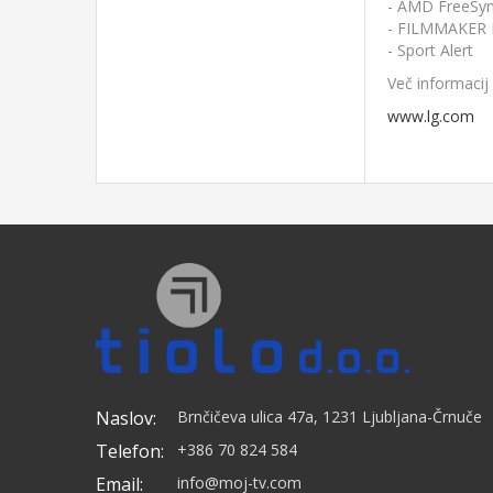
- AMD FreeSy
- FILMMAKER
- Sport Alert
Več informacij 
Splošn
www.lg.com
Energij
Let
Dimenzije z
Dimenzije 
Dimenzije br
Teža z
Teža 
Teža br
VESA
N
Naslov:
Brnčičeva ulica 47a, 1231 Ljubljana-Črnuče
Telefon:
+386 70 824 584
Email:
info@moj-tv.com