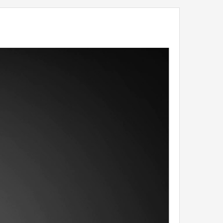
 uporabo
ena polja na levi strani z Vašimi podatki.
očilo, komentar, oziroma opombo.
ene informacije.
 podatkov prepišite kodo v prazno polje in pritisnite