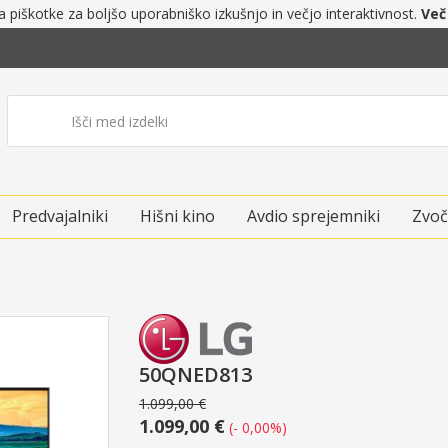
a piškotke za boljšo uporabniško izkušnjo in večjo interaktivnost.
Več
Predvajalniki
Hišni kino
Avdio sprejemniki
Zvoč
50QNED813
1.099,00 €
1.099,00 €
(- 0,00%)