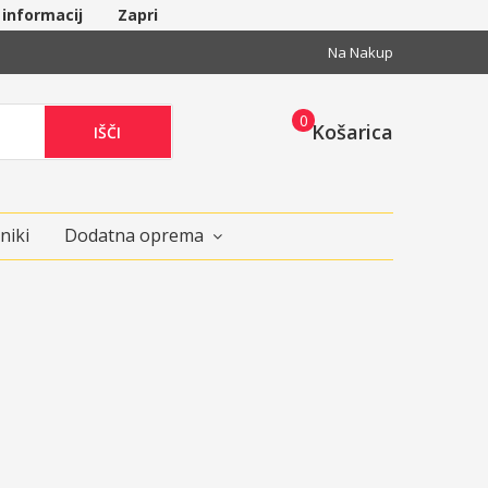
 informacij
Zapri
Na Nakup
0
Košarica
IŠČI
niki
Dodatna oprema