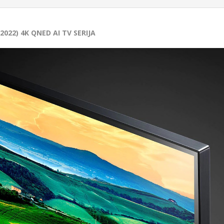
Navodilo za
Slika
ost ekrana:
50" (127 cm)
Izpolnite želj
2022) 4K QNED AI TV SERIJA
ka zaslona:
Flat
ip zaslona:
LED
Vpišite spor
a zaslona:
QNED NanoCell
ev zaslona:
Mini LED
Označite želj
t zaslona:
16:9
 resolucije:
Ultra HD (4K)
Za pošiljanje
Resolucija:
3.840 x 2.160
''Pošlji''
e zaslona:
120 Hz
Zvok
hodna moč:
20 W
čni sistem:
2.0 kanalni
bokotonec:
da
by Digital:
da
DTS:
da
rejemnik
DVB-T2:
da