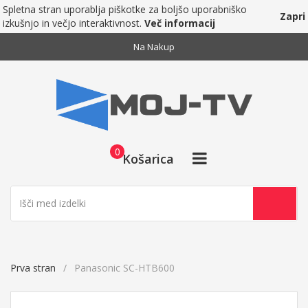
Spletna stran uporablja piškotke za boljšo uporabniško
Zapri
izkušnjo in večjo interaktivnost.
Več informacij
Na Nakup
0
Košarica
Prva stran
Panasonic SC-HTB600